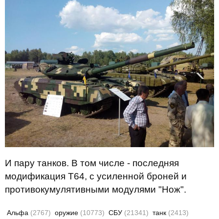
И пару танков. В том числе - последняя
модификация Т64, с усиленной броней и
противокумулятивными модулями "Нож".
Альфа
(2767)
оружие
(10773)
СБУ
(21341)
танк
(2413)