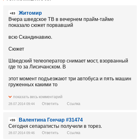
Житомир
+83
Вчера шведское ТВ в вечернем прайм-тайме
показало сюжет порвавший
всю Скандинавию.
Сюжет
Шведский телеоператор снимает мост, взорванный
где то за Лисичанском. В
этот момент подъезжают три автобуса и пять машин
груженных какими то
баулами, мешками и т.д.
показать весь комментарий
Ответить
Ссылка
28.07.2014 09:44
Останавливаются и из автобуса выходит НЕЧТО
Валентина Гончар #31474
Царские генеральские погоны с орлами, две
+55
перевязи аксельбантов и
Сегодня сепаратисты получили в торез.
Ответить
Ссылка
28.07.2014 09:46
иконостас орденов.