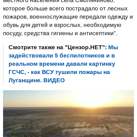
местного населения села Смоляниново,
которое больше всего пострадало от лесных
пожаров, военнослужащие передали одежду и
обувь для детей и взрослых, необходимую
посуду, средства гигиены и антисептики".
Смотрите также на "Цензор.НЕТ":
Мы
задействовали 5 беспилотников и в
реальном времени давали картинку
ГСЧС, - как ВСУ тушили пожары на
Луганщине. ВИДЕО