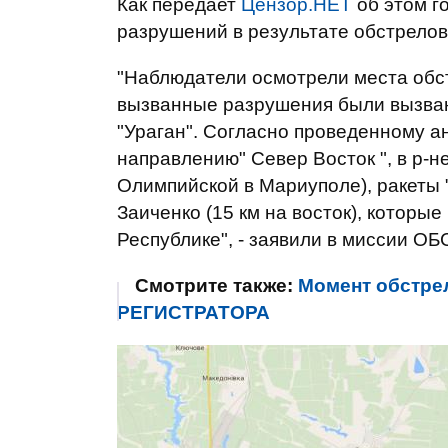
Как передает
Цензор.НЕТ
об этом г
разрушений в результате обстрелов
"Наблюдатели осмотрели места обст
вызванные разрушения были вызван
"Ураган". Согласно проведенному а
направлению" Север Восток ", в р-н
Олимпийской в Мариуполе), ракеты "
Заиченко (15 км на восток), котор
Республике", - заявили в миссии ОБ
Смотрите также:
Момент обстре
РЕГИСТРАТОРА