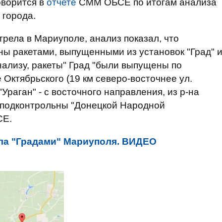
оворится в
отчете
СММ ОБСЕ по итогам анализа
 города.
рела в Мариуполе, анализ показал, что
ы ракетами, выпущенными из установок "Град" 
нализу, ракеты" Град "были выпущены по
е Октябрьского (19 км северо-восточнее ул.
Ураган" - с восточного направления, из р-на
ые подконтрольны "Донецкой Народной
СЕ.
ла "Градами" Мариуполя. ВИДЕО