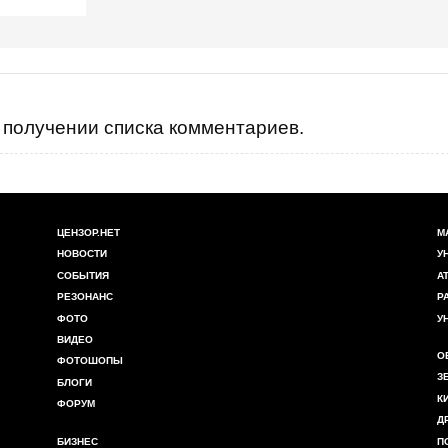
получении списка комментариев.
ЦЕНЗОР.НЕТ
М
НОВОСТИ
У
СОБЫТИЯ
А
РЕЗОНАНС
Р
ФОТО
У
ВИДЕО
О
ФОТОШОПЫ
З
БЛОГИ
К
ФОРУМ
Д
БИЗНЕС
П