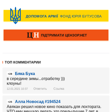
ТОП КОММЕНТАРИИ
Бяка Бука
+28
в середине зимы...отработку )))
клоуны!
Ответить
Ссылка
12.01.2021 10:37
Алла Новосад #194524
+25
Авякан решил новое кино показать для лохтората.
ЧТО ему мешало делать это предыдущие 7 лет, в