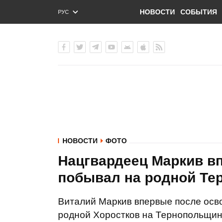
НОВОСТИ
СОБЫТИЯ
РУС
ENG
УКР
НОВОСТИ
ФОТО
Нацгвардеец Маркив в
побывал на родной Те
Виталий Маркив впервые после осв
родной Хоростков на Тернопольщине