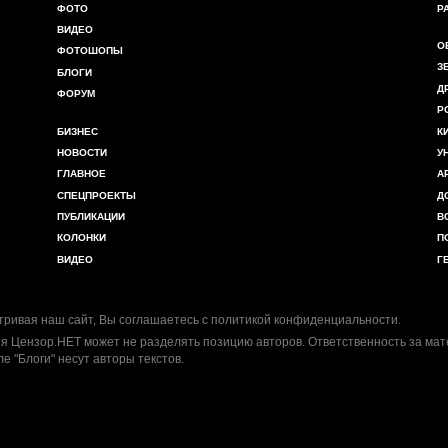
ФОТО
Р
ВИДЕО
О
ФОТОШОПЫ
З
БЛОГИ
Д
ФОРУМ
Р
БИЗНЕС
К
НОВОСТИ
У
ГЛАВНОЕ
А
СПЕЦПРОЕКТЫ
Д
ПУБЛИКАЦИИ
В
КОЛОНКИ
П
ВИДЕО
Г
ривая наш сайт, Вы соглашаетесь с
политикой конфиденциальности
.
я Цензор.НЕТ может не разделять позицию авторов. Ответственность за ма
ле "Блоги" несут авторы текстов.