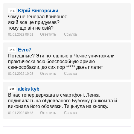
Юрій Вінгорськи
+16
чому не генерал Кривонос.
який все це придумав?
тому що він не свій?
Ответить
Ссылка
01.01.2022 08:51
Evro7
+13
Потешные? Эти потешные в Чечне уничтожили
практически всю боеспособную армию
свинособакии, до сих пор ***** дань платит
Ответить
Ссылка
01.01.2022 10:03
aleks kyb
+11
В нас тепер держава в смартфоні. Ленка
подивилась на обдовбаного Бубочку ранком та й
виконала його обовязки. Тицьнула на кнопку.
Ответить
Ссылка
01.01.2022 09:48