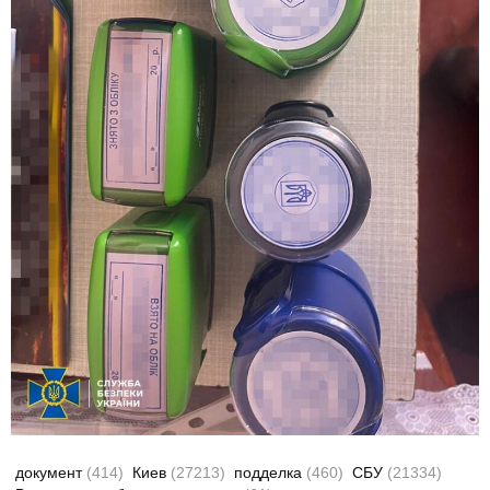
документ
(414)
Киев
(27213)
подделка
(460)
СБУ
(21334)