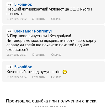
5 копійок
+8
Перший чотирикратний уклоніст це ЗЕ. З нього і
почнемо.
Ответить
Ссылка
13.07.2022 10:02
Oleksandr Pohribnyi
+5
А Портнова випустили і без довідки!
Чи тепер вже можна відкривати проти нього карну
справу чи треба ще почекати поки той надійно
сховається?
Ответить
Ссылка
13.07.2022 10:27
5 копійок
+3
Хочеш виїхати від румунештів.
Ответить
Ссылка
13.07.2022 10:04
Произошла ошибка при получении списка