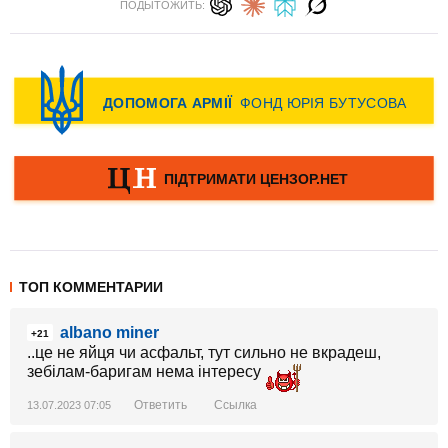
ПОДЫТОЖИТЬ:
ТОП КОММЕНТАРИИ
albano miner
+21
..це не яйця чи асфальт, тут сильно не вкрадеш,
зебілам-баригам нема інтересу
Ответить
Ссылка
13.07.2023 07:05