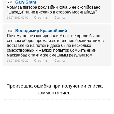
Gary Grant
+20
Чому за півтора року війни хоча б не скопійовано
"шахеди" та не вислано в сторону москвабада?
Ответить
Ссылка
13.07.2023 07:00
Володимир Краснобокий
+16
Почему же не скопировали.У нас же вроде бы по
словам оборонпрома изготовление беспилотников
поставлено на поток и даже было несколько
смехотворных и жалких попыток бомбить ними
масквабад с таким же смешным результатом
Ответить
Ссылка
13.07.2023 07:20
Произошла ошибка при получении списка
комментариев.