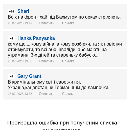
Sharl
+16
Всіх на фронт, хай під Бахмутом по орках стріляють.
Ответить
Ссылка
25.07.2023 13:49
Hanka Panyanka
+8
кому що..., кому війна, а кому розбірки, та як повістки
отримувати, то всі або інваліди, або мають на
утриманні 3-х дітей та стареньку бабусю...
Ответить
Ссылка
25.07.2023 13:53
Gary Grant
+7
В кримінальному світі своє життя.
Україна,кацапстан,чи Германія-їм до лампочки.
Ответить
Ссылка
25.07.2023 13:53
Произошла ошибка при получении списка