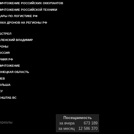
НИЧТОЖЕНИЕ РОССИЙСКИХ ОККУПАНТОВ
НИЧТОЖЕНИЕ РОССИЙСКОЙ ТЕХНИКИ
ДАРЫ ПО ЛОГИСТИКЕ РФ
ТАКА ДРОНОВ НА РЕГИОНЫ РФ
БСТРЕЛ
ЕЛЕНСКИЙ ВЛАДИМИР
РОНЫ
ОССИЯ
РМИЯ РФ
НИЧТОЖЕНИЕ
ОНЕЦКАЯ ОБЛАСТЬ
ИЕВ
ОЛЬША
СУ
ЕНШТАБ ВС
Посещаемость
териалы
за вчера
673 189
за месяц
12 586 370