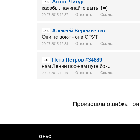
Антон Чигур
+18
касабы, начинайте выть !! =)
Ответить
Ссылка
29.07.2015 12:37
Алексей Веремеенко
+16
Они не воют - они СРУТ .
Ответить
Ссылка
29.07.2015 12:38
Петр Петров #34889
+8
нам Ленин пох-нам путн бох...
Ответить
Ссылка
29.07.2015 12:40
Произошла ошибка при 
О НАС