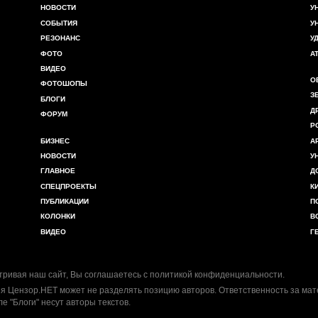
НОВОСТИ
У
СОБЫТИЯ
У
РЕЗОНАНС
У
ФОТО
А
ВИДЕО
О
ФОТОШОПЫ
З
БЛОГИ
Д
ФОРУМ
Р
БИЗНЕС
А
НОВОСТИ
У
ГЛАВНОЕ
Д
СПЕЦПРОЕКТЫ
К
ПУБЛИКАЦИИ
П
КОЛОНКИ
В
ВИДЕО
Г
ривая наш сайт, Вы соглашаетесь с
политикой конфиденциальности
.
я Цензор.НЕТ может не разделять позицию авторов. Ответственность за ма
ле "Блоги" несут авторы текстов.