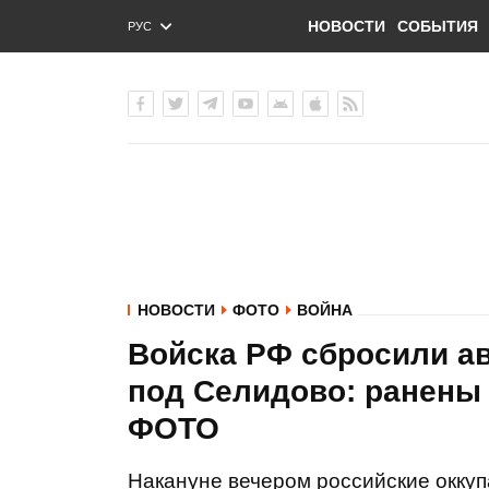
НОВОСТИ
СОБЫТИЯ
РУС
ENG
УКР
НОВОСТИ
ФОТО
ВОЙНА
Войска РФ сбросили а
под Селидово: ранены 6
ФОТО
Накануне вечером российские окку