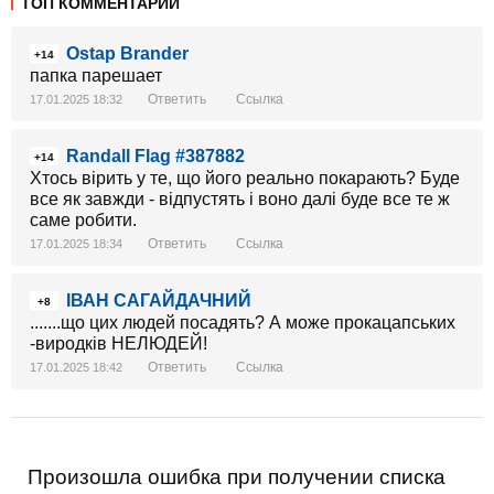
ТОП КОММЕНТАРИИ
Ostap Brander
+14
папка парешает
Ответить
Ссылка
17.01.2025 18:32
Randall Flag #387882
+14
Хтось вірить у те, що його реально покарають? Буде
все як завжди - відпустять і воно далі буде все те ж
саме робити.
Ответить
Ссылка
17.01.2025 18:34
ІВАН САГАЙДАЧНИЙ
+8
.......що цих людей посадять? А може прокацапських
-виродків НЕЛЮДЕЙ!
Ответить
Ссылка
17.01.2025 18:42
Произошла ошибка при получении списка