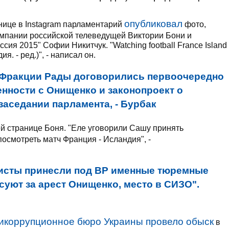
опубликовал
анице в Instagram парламентарий
фото,
компании российской телеведущей Виктории Бони и
ия 2015" Софии Никитчук. "Watching football France Island
. - ред.)", - написал он.
Фракции Рады договорились первоочередно
нности с Онищенко и законопроект о
аседании парламента, - Бурбак
й странице Боня. "Еле уговорили Сашу принять
осмотреть матч Франция - Исландия", -
исты принесли под ВР именные тюремные
суют за арест Онищенко, место в СИЗО".
икоррупционное бюро Украины провело обыск
в