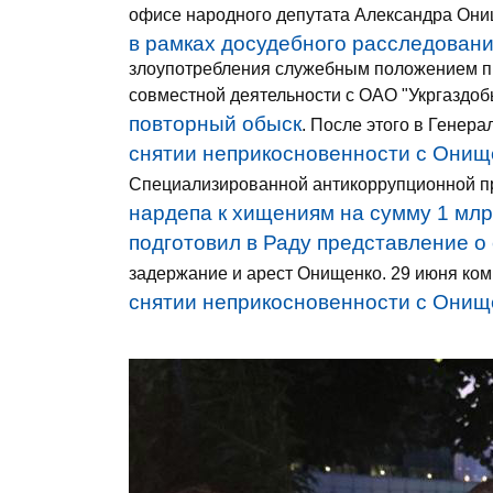
офисе народного депутата Александра Они
в рамках досудебного расследовани
злоупотребления служебным положением пр
совместной деятельности с ОАО "Укргаздо
повторный обыск
. После этого в Генер
снятии неприкосновенности с Онищ
Специализированной антикоррупционной п
нардепа к хищениям на сумму 1 млр
подготовил в Раду представление о
задержание и арест Онищенко. 29 июня ком
снятии неприкосновенности с Онищ