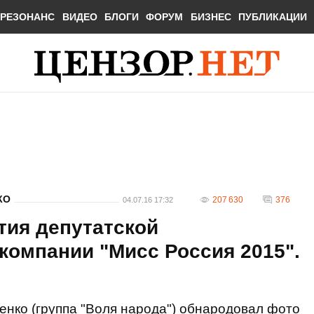
РЕЗОНАНС
ВИДЕО
БЛОГИ
ФОРУМ
БИЗНЕС
ПУБЛИКАЦИИ
КО
207 630
376
04.07.16 17:32
тия депутатской
компании "Мисс Россия 2015".
нко (группа "Воля народа") обнародовал фото