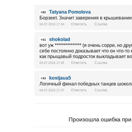
Tatyana Pomolova
+82
Борзеет. Значит заверения в крышевании
Ответить
Ссылка
04.07.2016 17:34
shokolad
+41
вот уж *************** (я очень сорри, но 
себе постоянно доказывает что он что-то 
как прыщавый подросток выкладывает во в
Ответить
Ссылка
04.07.2016 17:45
kostjaua5
+33
Логичный финал победных танцев шокола
Ответить
Ссылка
04.07.2016 17:37
Произошла ошибка при 