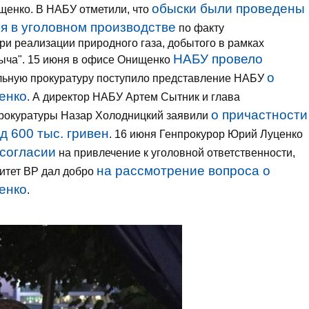
обыски были проведены
щенко. В НАБУ отметили, что
я в уголовном производстве
по факту
и реализации природного газа, добытого в рамках
НАБУ провело
быча". 15 июня в офисе Онищенко
о
альную прокуратуру поступило представление НАБУ
енко
. А директор НАБУ Артем Сытник и глава
о причастности
рокуратуры Назар Холодницкий заявили
д 600 тыс. гривен
. 16 июня Генпрокурор Юрий Луценко
 согласии
на привлечение к уголовной ответственности,
на рассмотрение вопроса о
итет ВР дал добро
енко
.