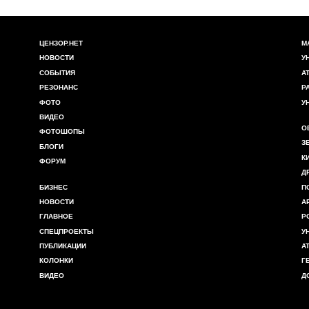
ЦЕНЗОР.НЕТ
М
НОВОСТИ
У
СОБЫТИЯ
А
РЕЗОНАНС
Р
ФОТО
У
ВИДЕО
О
ФОТОШОПЫ
З
БЛОГИ
К
ФОРУМ
Д
БИЗНЕС
П
НОВОСТИ
А
ГЛАВНОЕ
Р
СПЕЦПРОЕКТЫ
У
ПУБЛИКАЦИИ
А
КОЛОНКИ
Г
ВИДЕО
Д