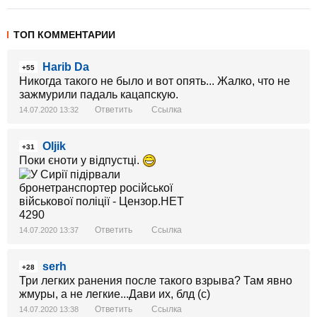
ТОП КОММЕНТАРИИ
Harib Da
+55
Никогда такого не было и вот опять... Жалко, что не
зажмурили падаль кацапскую.
Ответить
Ссылка
14.07.2020 13:32
Oljik
+31
Поки єноти у відпустці.
Ответить
Ссылка
14.07.2020 13:37
serh
+28
Три легких ранения после такого взрыва? Там явно
жмуры, а не легкие...Дави их, блд (с)
Ответить
Ссылка
14.07.2020 13:38