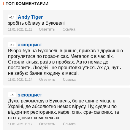
ТОП КОММЕНТАРИИ
Andy Tiger
+14
зробіть облаву в Буковелі
Ответить
Ссылка
11.01.2021 11:11
экзорцист
+10
Вчора був на Буковелі, вірніше, приїхав з дружиною
прогулятися по горах-лісах. Мегаполіс в час пік.
Стояли кілька разів в пробках. Авто немає де
поставити. Людей - не проштовхнутися. Ах да, чуть
не забув: бачив людину в масці.
Ответить
Ссылка
11.01.2021 11:14
экзорцист
+9
Дуже рекомендую Буковель, бо це єдине місце в
Україні, де абсолютно немає вірусу. Ну, судячи по
відкритих ресторанах, кафе, спа-, сра- салонах, та
всіх діючих комплексах.
Ответить
Ссылка
11.01.2021 11:17