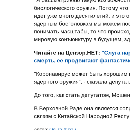
"Я рассматриваю такую возможность
биологического оружия. Потому что 
идет уже много десятилетий, и это 
ядерным боеголовкам мы можем посчи
понимать масштабы, то что происход
мировую конъюнктуру в будущем, зд
Читайте на Цензор.НЕТ:
"Слуга на
смерть, ее продвигают фантастич
"Коронавирус может быть хорошим п
ядерного оружия", - сказала депутат
До того, как стать депутатом, Моше
В Верховной Раде она является со
связям с Китайской Народной Респу
Автор:
Ольга Лузан