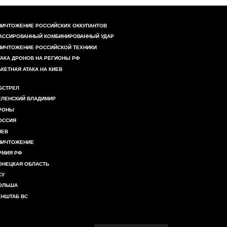
НИЧТОЖЕНИЕ РОССИЙСКИХ ОККУПАНТОВ
АССИРОВАННЫЙ КОМБИНИРОВАННЫЙ УДАР
НИЧТОЖЕНИЕ РОССИЙСКОЙ ТЕХНИКИ
ТАКА ДРОНОВ НА РЕГИОНЫ РФ
АКЕТНАЯ АТАКА НА КИЕВ
БСТРЕЛ
ЕЛЕНСКИЙ ВЛАДИМИР
РОНЫ
ОССИЯ
ИЕВ
НИЧТОЖЕНИЕ
РМИЯ РФ
ОНЕЦКАЯ ОБЛАСТЬ
СУ
ОЛЬША
ЕНШТАБ ВС