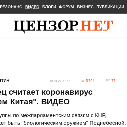
РЕЗОНАНС
ВИДЕО
БЛОГИ
ФОРУМ
БИЗНЕС
ПУБЛИКАЦИИ
НТИН
5 794
77
18.01.21 17:47
ц считает коронавирус
ем Китая". ВИДЕО
уппы по межпарламентским связям с КНР,
жет быть "биологическим оружием" Поднебесной.