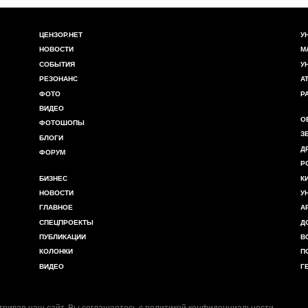
ЦЕНЗОР.НЕТ
У
НОВОСТИ
М
СОБЫТИЯ
У
РЕЗОНАНС
А
ФОТО
Р
ВИДЕО
О
ФОТОШОПЫ
З
БЛОГИ
Д
ФОРУМ
Р
БИЗНЕС
К
НОВОСТИ
У
ГЛАВНОЕ
А
СПЕЦПРОЕКТЫ
Д
ПУБЛИКАЦИИ
В
КОЛОНКИ
П
ВИДЕО
Г