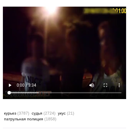
курьез
(3787)
судья
(2724)
укус
(21)
патрульная полиция
(1858)