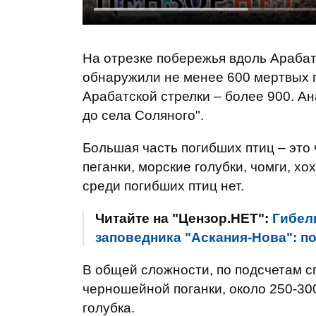
На отрезке побережья вдоль Арабат
обнаружили не менее 600 мертвых пт
Арабатской стрелки – более 900. А
до села Соляного".
Большая часть погибших птиц – это
пеганки, морские голубки, чомги, х
среди погибших птиц нет.
Читайте на "Цензор.НЕТ":
Гибел
заповедника "Аскания-Нова": п
В общей сложности, по подсчетам сп
черношейной поганки, около 250-300
голубка.