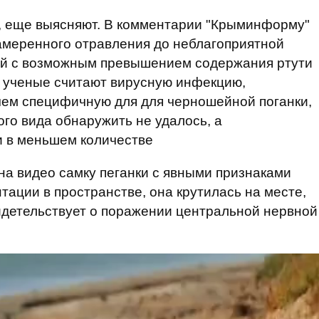
ь, еще выясняют. В комментарии "Крыминформу"
амеренного отравления до неблагоприятной
ной с возможным превышением содержания ртути
й ученые считают вирусную инфекцию,
ем специфичную для для черношейной поганки,
ого вида обнаружить не удалось, а
и в меньшем количестве
на видео самку пеганки с явными признаками
тации в пространстве, она крутилась на месте,
идетельствует о поражении центральной нервной