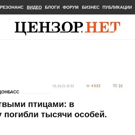
РЕЗОНАНС
ВИДЕО
БЛОГИ
ФОРУМ
БИЗНЕС
ПУБЛИКАЦИИ
4 633
16
01.10.21 11:51
ДОНБАСС
твыми птицами: в
 погибли тысячи особей.