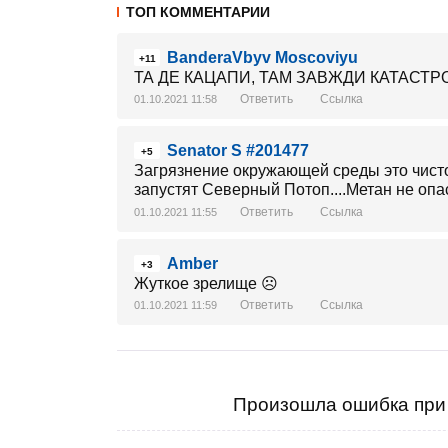
ТОП КОММЕНТАРИИ
BanderaVbyv Moscoviyu
+11
ТА ДЕ КАЦАПИ, ТАМ ЗАВЖДИ КАТАСТ
Ответить
Ссылка
01.10.2021 11:58
Senator S #201477
+5
Загрязнение окружающей среды это чисто 
запустят Северный Потоп....Метан не опас
Ответить
Ссылка
01.10.2021 11:55
Amber
+3
Жуткое зрелище ☹️
Ответить
Ссылка
01.10.2021 11:59
Произошла ошибка при 