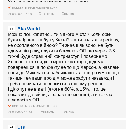
Украине является очередным этапом
реорганизации геополитического пространства
показать весь комментарий
Евразии со стороны Соединенных Штатов, главная
Ответить
Ссылка
21.08.2022 14:29
цель которых - "недопущение формирования на
территории Евразии единого стратегического
Aks World
пространства, способного ограничивать военные и
+3
экономические интересы США" - заявил Александр
Можна поцікавитись, ти з якого міста? Коли орки
Дугин на совместной с лидером украинской партии
були в Ірпені, ти був у Києві? Чи ти взагалі з регіону,
"Братство" Дмитро Корчинским пресс конференции
не охопленого війною? Ти знаєш як воно, не бути
в РИА "Новости".
вдома пів року, слухати брехню з ОП що через 2-3
тижні буде страшний контрнаступ і повернемо
Херсон, і ти з надією мрієш, як скоро додому
повернешся, а по факту не то що Херсон, а навпаки
вони до Миколаєва наближаються, і ти розумієш що
такими темпами про дім можна забути назавжди і
треба починати нове життя в іншому регіоні.
І діло тут не в ваті (якої не 60%, а 15%, і то, це
показник до війни, а зараз і то менше), а в казках
підарасів з ОП
показать весь комментарий
Ответить
Ссылка
21.08.2022 14:44
Urs
+3