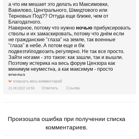
а что им мешает это делать из Максимовки,
Вавилово, Центрального, Шмидтового или
Терновых Под?? Оттуда еще ближе, чем от
Благодатного.
Наверное, потому что нужно
ночью
прибуксировать
стволы и их замаскировать, потому что днём если
не гражданские "глаза" на земле, так военные
"глаза" в небе. А потом еще и б\к
подвезти\подвозить регулярно. Не так все просто.
Зайти ногами - это такое: как зашли, так и вышли.
Поэтому истерика на весь форум Цензора как
минимум неуместна, а как максимум - просто
вредна.
Хотя могу допустить, исходя из вашей даты
показать весь комментарий
регистрации, что ваша ирония насчет
Ответить
Ссылка
21.08.2022 14:59
контрнаступления - не просто так.
Произошла ошибка при получении списка
комментариев.