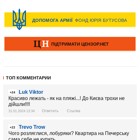
ТОП КОММЕНТАРИИ
Luk Viktor
+24
Красиво лежать - як на пляжі...! До Києва трохи не
дійшли!!!!
Ответить
Ссылка
31.01.2024 13:34
Trevo Trow
+22
Чого розляглися, лобуряки? Квартира на Печерську
сама себе не купить.