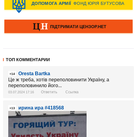
ТОП КОММЕНТАРИИ
Oresta Bartka
+14
Це ж треба, хотів переполовинити Україну, а
переполовинило його...
Ответить
Ссылка
03.07.2024 17:16
ирина ира #418568
+13