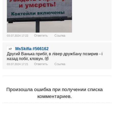
Ответить
Ссылка
03.07.2024 17:22
MsSkifia #566162
+7
Другий Ванька прибіг, в лівер дружбану позирив - і
назад побіг, кловун. 🤣
Ответить
Ссылка
03.07.2024 17:21
Произошла ошибка при получении списка
комментариев.