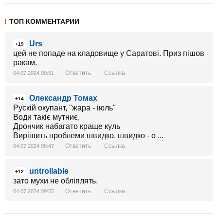
ТОП КОММЕНТАРИИ
Urs
+19
цей не попаде на кладовище у Саратові. Приз пішов
ракам.
Ответить
Ссылка
04.07.2024 09:51
Олександр Томах
+14
Рускій окупант, "жара - іюль"
Води такіє мутниє,
Дрончик набагато краще куль
Вирішить проблеми швидко, швидко - о ...
Ответить
Ссылка
04.07.2024 09:47
untrollable
+12
зато мухи не обліплять.
Ответить
Ссылка
04.07.2024 09:55