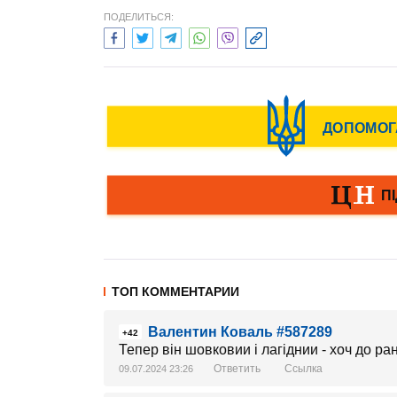
ПОДЕЛИТЬСЯ:
ТОП КОММЕНТАРИИ
Валентин Коваль #587289
+42
Тепер він шовковии і лагіднии - хоч до ра
Ответить
Ссылка
09.07.2024 23:26