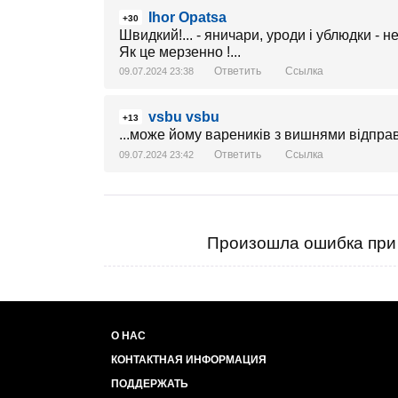
Ihor Opatsa
+30
Швидкий!... - яничари, уроди і ублюдки - не
Як це мерзенно !...
Ответить
Ссылка
09.07.2024 23:38
vsbu vsbu
+13
...може йому вареників з вишнями відпра
Ответить
Ссылка
09.07.2024 23:42
Произошла ошибка при 
О НАС
КОНТАКТНАЯ ИНФОРМАЦИЯ
ПОДДЕРЖАТЬ