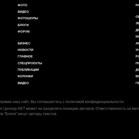
ФОТО
Р
ВИДЕО
О
ФОТОШОПЫ
З
БЛОГИ
Д
ФОРУМ
К
БИЗНЕС
А
НОВОСТИ
У
ГЛАВНОЕ
Р
СПЕЦПРОЕКТЫ
П
ПУБЛИКАЦИИ
Д
КОЛОНКИ
В
ВИДЕО
Г
ривая наш сайт, Вы соглашаетесь с
политикой конфиденциальности
.
я Цензор.НЕТ может не разделять позицию авторов. Ответственность за ма
ле "Блоги" несут авторы текстов.