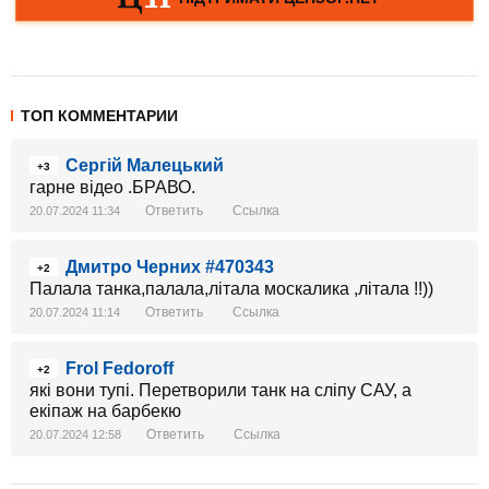
ТОП КОММЕНТАРИИ
Сергій Малецький
+3
гарне відео .БРАВО.
Ответить
Ссылка
20.07.2024 11:34
Дмитро Черних #470343
+2
Палала танка,палала,літала москалика ,літала !!))
Ответить
Ссылка
20.07.2024 11:14
Frol Fedoroff
+2
які вони тупі. Перетворили танк на сліпу САУ, а
екіпаж на барбекю
Ответить
Ссылка
20.07.2024 12:58