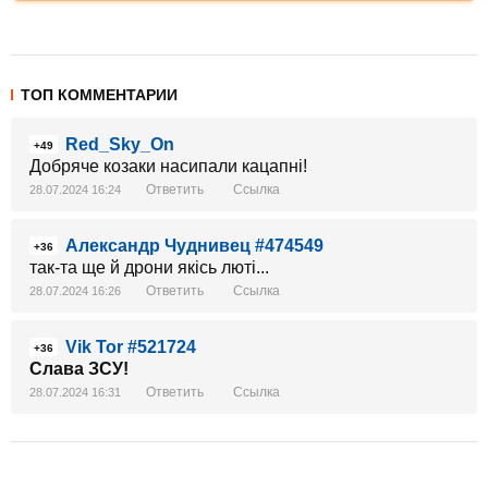
ТОП КОММЕНТАРИИ
Red_Sky_On
+49
Добряче козаки насипали кацапні!
Ответить
Ссылка
28.07.2024 16:24
Александр Чуднивец #474549
+36
так-та ще й дрони якісь люті...
Ответить
Ссылка
28.07.2024 16:26
Vik Tor #521724
+36
Слава ЗСУ!
Ответить
Ссылка
28.07.2024 16:31