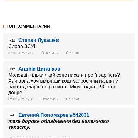
ТОП КОММЕНТАРИИ
Степан Лукашёв
+12
Слава ЗСУ!
Ответить
Ссылка
02.01.2025 17:08
Андрій Циганков
+12
Молодці, тільки який сенс писати про її вартість?
Хай вона хоч мільярди коштує, росіяни на війну
нафтодоларів не рахують. Мінус одна РЛС і то
добре
Ответить
Ссылка
02.01.2025 17:13
Евгений Пономарев #542031
+6
таке дороге обладнання без належного
захисту.