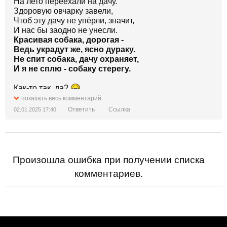
На лето переехали на дачу.
Здоровую овчарку завели,
Чтоб эту дачу не упёрли, значит,
И нас бы заодно не унесли.
Красивая собака, дорогая -
Ведь украдут же, ясно дураку.
Не спит собака, дачу охраняет,
И я не сплю - собаку стерегу.
Как-то так, да?
показать весь комментарий
Ответить
Ссылка
02.01.2025 17:40
Произошла ошибка при получении списка
комментариев.