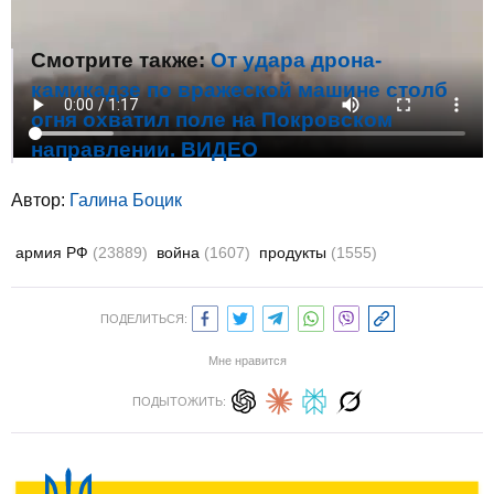
Смотрите также:
От удара дрона-
камикадзе по вражеской машине столб
огня охватил поле на Покровском
направлении. ВИДЕО
Автор:
Галина Боцик
армия РФ
(23889)
война
(1607)
продукты
(1555)
ПОДЕЛИТЬСЯ:
Мне нравится
ПОДЫТОЖИТЬ: