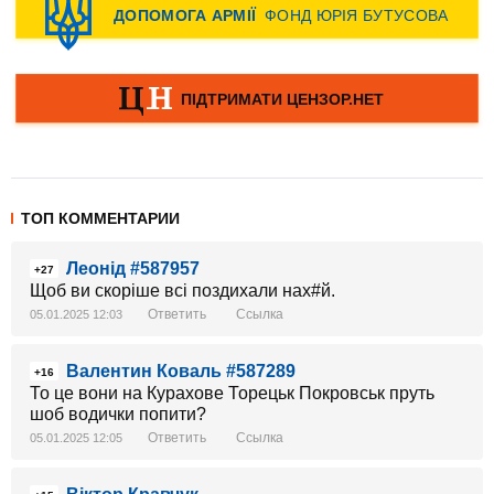
ТОП КОММЕНТАРИИ
Леонід #587957
+27
Щоб ви скоріше всі поздихали нах#й.
Ответить
Ссылка
05.01.2025 12:03
Валентин Коваль #587289
+16
То це вони на Курахове Торецьк Покровськ пруть
шоб водички попити?
Ответить
Ссылка
05.01.2025 12:05