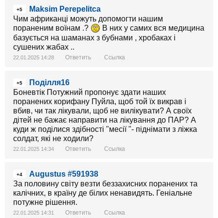
Maksim Perepelitca
+5
Чим африканці можуть допомогти нашим
пораненим воїнам .?
В них у самих вся медицина
базується на шаманах з бубнами , хробаках і
сушених жабах ..
Ответить
Ссылка
22.01.2025 14:28
Поділля16
+5
Боневтік Потужний пропонує здати наших
поранених корифану Пуйла, щоб той їх викрав і
вбив, чи так лікували, щоб не вилікувати? А своїх
дітей не бажає направити на лікування до ПАР? А
куди ж поділися здібності "месії "- піднімати з ліжка
солдат, які не ходили?
Ответить
Ссылка
22.01.2025 14:34
Augustus #591938
+4
За половину світу везти беззахисних поранених та
калічних, в країну де білих ненавидять. Геніальне
потужне рішення.
Ответить
Ссылка
22.01.2025 14:31