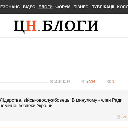
РЕЗОНАНС
ВІДЕО
БЛОГИ
ФОРУМ
БІЗНЕС
ПУБЛІКАЦІЇ
КОЛ
2 534
3
07.11.24 11:29
 Лідерства, військовослужбовець. В минулому - член Ради
омічної безпеки України.
23