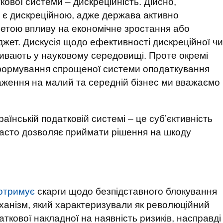
кової системи – дискреційність. Дійсно,
м є дискреційною, адже держава активно
 метою впливу на економічне зростання або
жет. Дискусія щодо ефективності дискреційної чи
ривають у науковому середовищі. Проте окремі
формування спрощеної системи оподаткування
аження на малий та середній бізнес ми вважаємо
аїнській податковій системі – це субʼєктивність
часто дозволяє приймати рішення на шкоду
отримує
скарги щодо безпідставного блокування
ханізм, який характеризували як революційний
ткової накладної на наявність ризиків, насправді