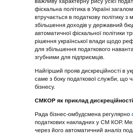
важливу характерну рису усієї подат
фіскальна політика в Україні загало
втручається в податкову політику з
збільшення доходів у державний бюд
автоматичної фіскальної політики т
рішення української влади щодо ре
для збільшення податкового навант
згубними для підприємців.
Найгірший прояв дискреційності в укр
саме з боку податкової служби, що 
бізнесу.
СМКОР як приклад дискреційності
Рада бізнес-омбудсмена регулярно
податкових накладних у СМ КОР. Ме
через його автоматичний аналіз пода