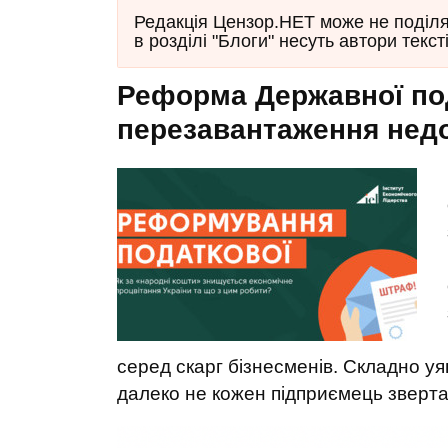
Редакція Цензор.НЕТ може не поділят
в розділі "Блоги" несуть автори тексті
Реформа Державної по
перезавантаження нед
серед скарг бізнесменів. Складно у
далеко не кожен підприємець зверт