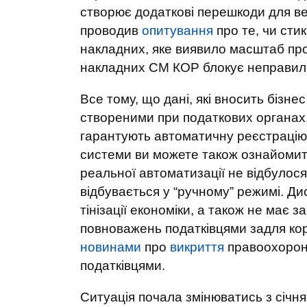
створює додаткові перешкоди для ве
проводив
опитування
про те, чи сти
накладних, яке виявило масштаб пр
накладних СМ КОР блокує неправил
Все тому, що дані, які вносить бізне
створеними при податкових органах. 
гарантують автоматичну реєстрацію
системи ви можете також ознайоми
реальної автоматизації не відбулос
відбувається у “ручному” режимі. Ди
тінізації економіки, а також не має
повноважень податківцями задля кор
новинами
про
викриття
правоохорон
податківцями.
Ситуація почала змінюватись з січня