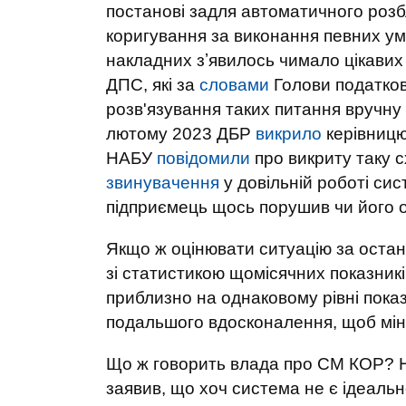
постанові задля автоматичного розб
коригування за виконання певних ум
накладних зʼявилось чимало цікавих і
ДПС, які за
словами
Голови податков
розв'язування таких питання вручн
лютому 2023 ДБР
викрило
керівницю 
НАБУ
повідомили
про викриту таку с
звинувачення
у довільній роботі сис
підприємець щось порушив чи його о
Якщо ж оцінювати ситуацію за останн
зі статистикою щомісячних показник
приблизно на однаковому рівні пока
подальшого вдосконалення, щоб міні
Що ж говорить влада про СМ КОР? Н
заявив, що хоч система не є ідеальн