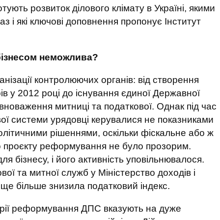
тують розвиток ділового клімату в Україні, якими
з і які ключові доповнення пропонує Інститут
бізнесом неможлива?
нізації контролюючих органів: від створення
рів у 2012 році до існування єдиної Державної
вноваження митниці та податкової. Однак під час
ої системи урядовці керувалися не показниками
політичними рішеннями, оскільки фіскальне або ж
о проєкту реформування не було прозорим.
я бізнесу, і його активність уповільнювалося.
вої та митної служб у Міністерство доходів і
я ще більше знизила податковий індекс.
орії реформування ДПС вказують на дуже