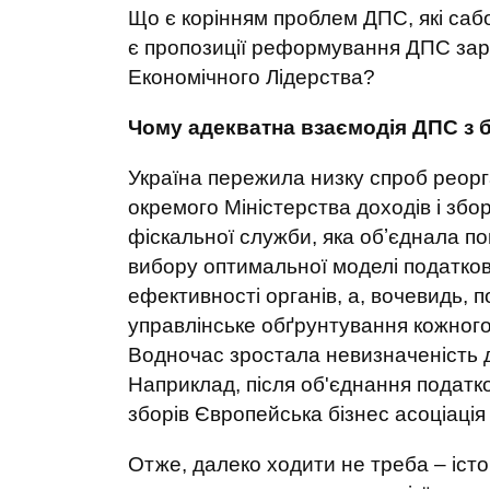
Що є корінням проблем ДПС, які сабо
є пропозиції реформування ДПС зара
Економічного Лідерства?
Чому адекватна взаємодія ДПС з 
Україна пережила низку спроб реорга
окремого Міністерства доходів і збо
фіскальної служби, яка обʼєднала по
вибору оптимальної моделі податков
ефективності органів, а, вочевидь, 
управлінське обґрунтування кожног
Водночас зростала невизначеність дл
Наприклад, після об'єднання податко
зборів Європейська бізнес асоціаці
Отже, далеко ходити не треба – іст