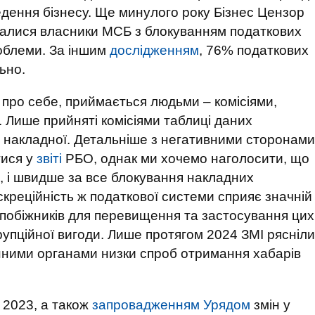
дення бізнесу. Ще минулого року Бізнес Цензор
калися власники МСБ з блокуванням податкових
облеми. За іншим
дослідженням
, 76% податкових
ьно.
с про себе, приймається людьми – комісіями,
Лише прийняті комісіями таблиці даних
 накладної. Детальніше з негативними сторонами
тися у
звіті
РБО, однак ми хочемо наголосити, що
я, і швидше за все блокування накладних
скреційність ж податкової системи сприяє значній
 запобіжників для перевищення та застосування цих
упційної вигоди. Лише протягом 2024 ЗМІ рясніли
ними органами низки спроб отримання хабарів
 2023, а також
запровадженням Урядом
змін у