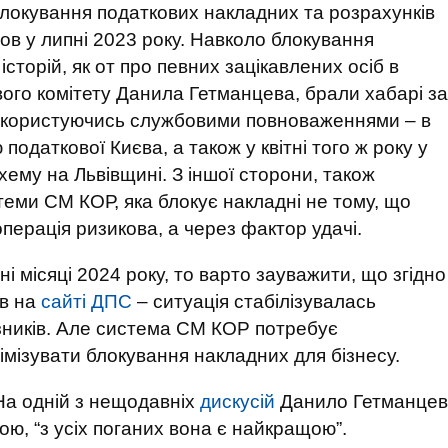
локування податкових накладних та розрахунків
ов у липні 2023 року. Навколо блокування
сторій, як от про певних зацікавлених осіб в
ого комітету Данила Гетманцева, брали хабарі за
у користуючись службовими повноваженнями – в
податкової Києва, а також у квітні того ж року у
хему на Львівщині. З іншої сторони, також
теми СМ КОР, яка блокує накладні не тому, що
перація ризикова, а через фактор удачі.
і місяці 2024 року, то варто зауважити, що згідно
ів на
сайті ДПС
– ситуація стабілізувалась
зників. Але система СМ КОР потребує
мізувати блокування накладних для бізнесу.
а одній з нещодавніх
дискусій
Данило Гетманцев
ою, “з усіх поганих вона є найкращою”.