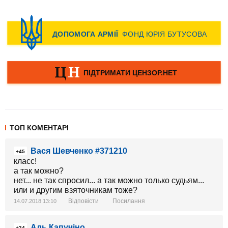
ТОП КОМЕНТАРІ
Вася Шевченко #371210
+45
класс!
а так можно?
нет... не так спросил... а так можно только судьям...
или и другим взяточникам тоже?
Відповісти
Посилання
14.07.2018 13:10
Аль Капучіно
+24