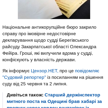
Національне антикорупційне бюро закрило
справу про імовірне недостовірне
декларування щодо судді Берегівського
райсуду Закарпатської області Олександра
Фейіра. Гроші, які вилучили вдома у судді,
конфіскують у власність держави.
Як інформує
Цензор.НЕТ,
про це
повідомляє
"Судовий репортер"
із посиланням на рішення
суду від 25 червня та 2 липня.
Дивіться також:
Старший держінспектор
митного поста на Одещині брав хабарі за
пропуск через кордон вантажівок із