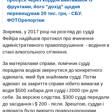
фруктами, його "дохід" щодня
перевищував 20 тис. грн, - СБУ.
ФОТОрепортаж
Зокрема, у 2017 році на розгляд до судді
Фейіра надійшов протокол про вчинення
адміністративного правопорушення - водіння в
стані алкогольного сп'яніння.
За матеріалами справи, помічник судді
порадила водієві звернутися до конкретного
адвоката, який був знайомим судді. Потім
адвокат за закриття справи нібито вимагав у
водія $500 хабара для судді і 2000 грн для
себе. За версією слідства, $300 судді передали
до засідання і $ 200 - після. Зрештою, суддю і
адвоката було викрито правоохоронними