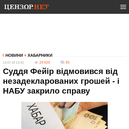
НОВИНИ
ХАБАРНИКИ
20 620
85
14.07.18 13:43
Суддя Фейір відмовився від
незадекларованих грошей - і
НАБУ закрило справу