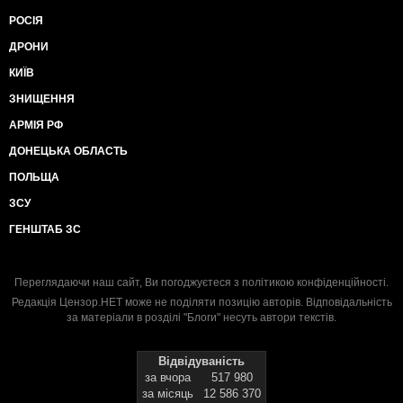
РОСІЯ
ДРОНИ
КИЇВ
ЗНИЩЕННЯ
АРМІЯ РФ
ДОНЕЦЬКА ОБЛАСТЬ
ПОЛЬЩА
ЗСУ
ГЕНШТАБ ЗС
Переглядаючи наш сайт, Ви погоджуєтеся з
політикою конфіденційності
.
Редакція Цензор.НЕТ може не поділяти позицію авторів. Відповідальність
за матеріали в розділі "Блоги" несуть автори текстів.
Відвідуваність
за вчора
517 980
за місяць
12 586 370