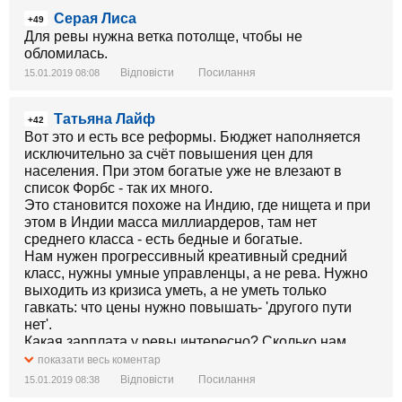
Серая Лиса
+49
Для ревы нужна ветка потолще, чтобы не
обломилась.
Відповісти
Посилання
15.01.2019 08:08
Татьяна Лайф
+42
Вот это и есть все реформы. Бюджет наполняется
исключительно за счёт повышения цен для
населения. При этом богатые уже не влезают в
список Форбс - так их много.
Это становится похоже на Индию, где нищета и при
этом в Индии масса миллиардеров, там нет
среднего класса - есть бедные и богатые.
Нам нужен прогрессивный креативный средний
класс, нужны умные управленцы, а не рева. Нужно
выходить из кризиса уметь, а не уметь только
гавкать: что цены нужно повышать- 'другого пути
нет'.
Какая зарплата у ревы интересно? Сколько нам
стоит этот упитанный глашатай?
показати весь коментар
Відповісти
Посилання
15.01.2019 08:38