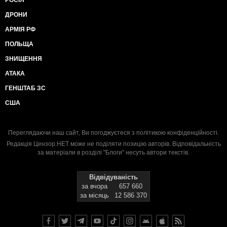
РОСІЯ
ДРОНИ
АРМІЯ РФ
ПОЛЬЩА
ЗНИЩЕННЯ
АТАКА
ГЕНШТАБ ЗС
США
Переглядаючи наш сайт, Ви погоджуєтеся з
політикою конфіденційності
.
Редакція Цензор.НЕТ може не поділяти позицію авторів. Відповідальність
за матеріали в розділі "Блоги" несуть автори текстів.
Відвідуваність
за вчора
657 660
за місяць
12 586 370