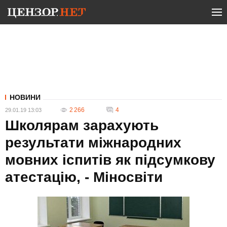
НОВИНИ
2 266
4
29.01.19 13:03
Школярам зарахують
результати міжнародних
мовних іспитів як підсумкову
атестацію, - Міносвіти