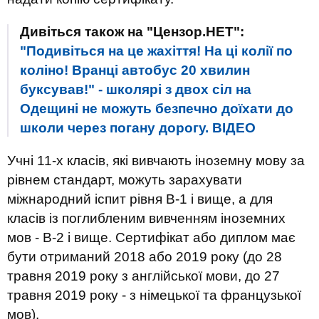
Дивіться також на "Цензор.НЕТ":
"Подивіться на це жахіття! На ці колії по
коліно! Вранці автобус 20 хвилин
буксував!" - школярі з двох сіл на
Одещині не можуть безпечно доїхати до
школи через погану дорогу. ВIДЕО
Учні 11-х класів, які вивчають іноземну мову за
рівнем стандарт, можуть зарахувати
міжнародний іспит рівня B-1 і вище, а для
класів із поглибленим вивченням іноземних
мов - В-2 і вище. Сертифікат або диплом має
бути отриманий 2018 або 2019 року (до 28
травня 2019 року з англійської мови, до 27
травня 2019 року - з німецької та французької
мов).