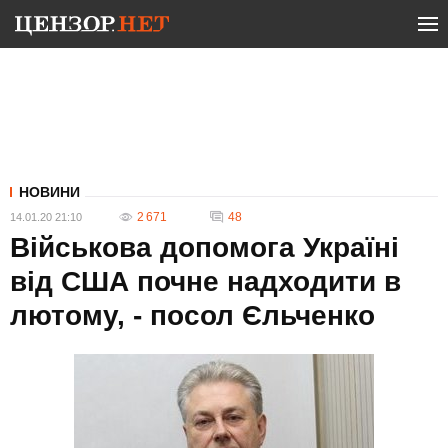
НОВИНИ
2 671
48
14.01.20 21:10
Військова допомога Україні
від США почне надходити в
лютому, - посол Єльченко