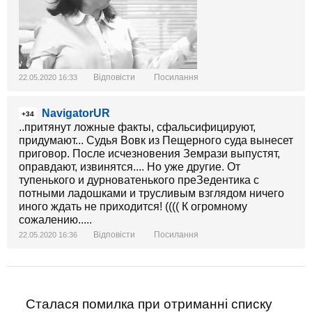
Відповісти
Посилання
22.05.2020 16:33
NavigatorUR
+34
..притянут ложные факты, сфальсифицируют,
придумают... Судья Вовк из Пещерного суда вынесет
приговор. После исчезновения Земрази выпустят,
оправдают, извинятся.... Но уже другие. От
тупенького и дурноватенького преЗедентика с
потными ладошками и трусливым взглядом ничего
иного ждать не приходится! (((( К огромному
сожалению.....
Відповісти
Посилання
22.05.2020 16:36
Сталася помилка при отриманні списку