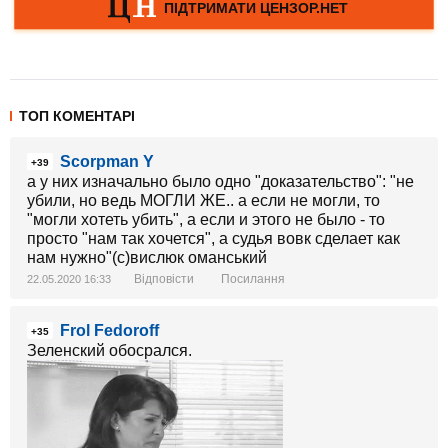
ТОП КОМЕНТАРІ
Scorpman Y
+39
а у них изначально было одно "доказательство": "не
убили, но ведь МОГЛИ ЖЕ.. а если не могли, то
"могли хотеть убить", а если и этого не было - то
просто "нам так хочется", а судья вовк сделает как
нам нужно"(с)вислюк оманський
Відповісти
Посилання
22.05.2020 16:33
Frol Fedoroff
+35
Зеленский обосрался.