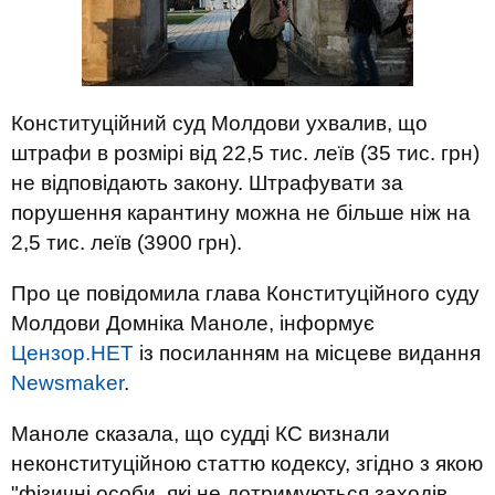
Конституційний суд Молдови ухвалив, що
штрафи в розмірі від 22,5 тис. леїв (35 тис. грн)
не відповідають закону. Штрафувати за
порушення карантину можна не більше ніж на
2,5 тис. леїв (3900 грн).
Про це повідомила глава Конституційного суду
Молдови Домніка Маноле, інформує
Цензор.НЕТ
із посиланням на місцеве видання
Newsmaker
.
Маноле сказала, що судді КС визнали
неконституційною статтю кодексу, згідно з якою
"фізичні особи, які не дотримуються заходів