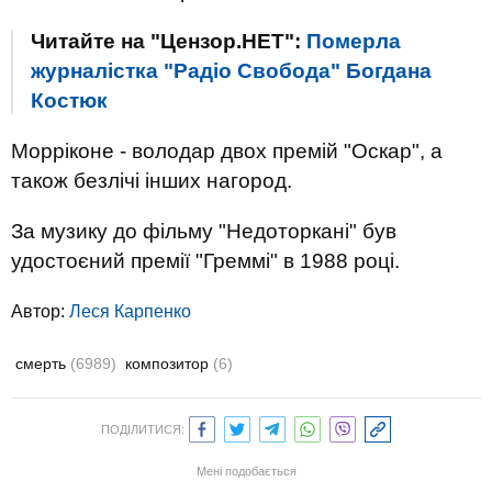
Читайте на "Цензор.НЕТ":
Померла
журналістка "Радіо Свобода" Богдана
Костюк
Морріконе - володар двох премій "Оскар", а
також безлічі інших нагород.
За музику до фільму "Недоторкані" був
удостоєний премії "Греммі" в 1988 році.
Автор:
Леся Карпенко
смерть
(6989)
композитор
(6)
ПОДІЛИТИСЯ:
Мені подобається