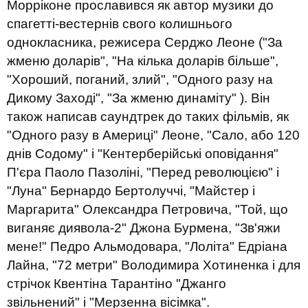
Морріконе прославився як автор музики до
спагетті-вестернів свого колишнього
однокласника, режисера Серджо Леоне ("За
жменю доларів", "На кілька доларів більше",
"Хороший, поганий, злий", "Одного разу на
Дикому Заході", "За жменю динаміту" ). Він
також написав саундтрек до таких фільмів, як
"Одного разу в Америці" Леоне, "Сало, або 120
днів Содому" і "Кентерберійські оповідання"
П'єра Паоло Пазоліні, "Перед революцією" і
"Луна" Бернардо Бертолуччі, "Майстер і
Маргарита" Олександра Петровича, "Той, що
виганяє диявола-2" Джона Бурмена, "Зв'яжи
мене!" Педро Альмодовара, "Лоліта" Едріана
Лайна, "72 метри" Володимира Хотиненка і для
стрічок Квентіна Тарантіно "Джанго
звільнений" і "Мерзенна вісімка".