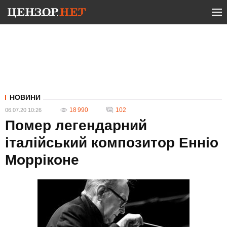
НОВИНИ
18 990
102
06.07.20 10:26
Помер легендарний
італійський композитор Енніо
Морріконе