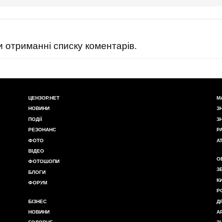
 отриманні списку коментарів.
ЦЕНЗОР.НЕТ
М
НОВИНИ
З
ПОДІЇ
З
РЕЗОНАНС
Р
ФОТО
А
ВІДЕО
О
ФОТОШОПИ
З
БЛОГИ
К
ФОРУМ
Р
БІЗНЕС
Д
НОВИНИ
А