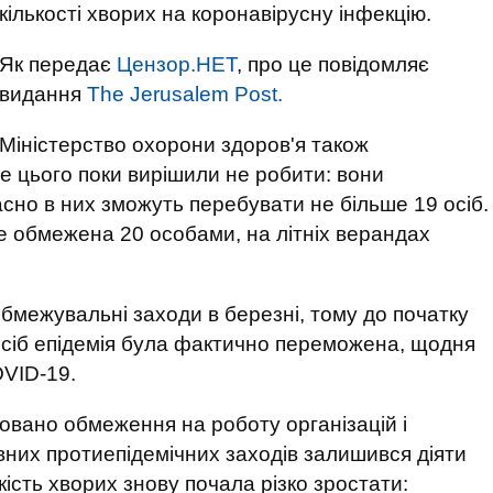
кількості хворих на коронавірусну інфекцію.
Як передає
Цензор.НЕТ
, про це повідомляє
видання
The Jerusalem Post.
Міністерство охорони здоров'я також
е цього поки вирішили не робити: вони
сно в них зможуть перебувати не більше 19 осіб.
уде обмежена 20 особами, на літніх верандах
обмежувальні заходи в березні, тому до початку
 осіб епідемія була фактично переможена, щодня
OVID-19.
асовано обмеження на роботу організацій і
вних протиепідемічних заходів залишився діяти
кість хворих знову почала різко зростати: