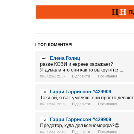
ТОП КОМЕНТАРІ
Елена Голиц
+4
разве КОВИ и евреев заражает?
Я думала что они как то выкрутятся....
Відповісти
Посилання
06.07.2020 21:57
Гарри Гарриссон #429909
+3
Таки ой, я вас умоляю, они просто делают
Відповісти
Посилання
06.07.2020 22:09
Гарри Гарриссон #429909
+3
Предатор, куда дел ксеноморфа?😉
Відповісти
Посилання
06.07.2020 22:15