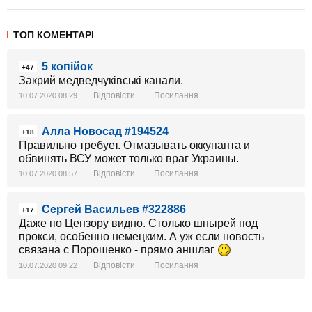
ТОП КОМЕНТАРІ
5 копійок
+47
Закрий медведчуківські канали.
Відповісти
Посилання
10.07.2020 08:29
Алла Новосад #194524
+18
Правильно требует. Отмазывать оккупанта и
обвинять ВСУ может только враг Украины.
Відповісти
Посилання
10.07.2020 08:57
Сергей Васильев #322886
+17
Даже по Цензору видно. Столько шнырей под
прокси, особенно немецким. А уж если новость
связана с Порошенко - прямо аншлаг
Відповісти
Посилання
10.07.2020 09:22