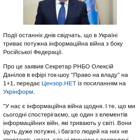
Події останніх днів свідчать, що в Україні
триває потужна інформаційна війна з боку
Російської Федерації.
Про це заявив Секретар РНБО Олексій
Данілов в ефірі ток-шоу "Право на владу" на
1+1, передає
Цензор.НЕТ
із посиланням на
Укрінформ
.
"У нас є інформаційна війна щодня. І те, що ми
сьогодні спостерігаємо, це один з елементів
інформаційних війн, які тривають у світі. Вони
ідуть дуже потужні, і багато людей на них не
звертають уваги, але ці процеси є всередині