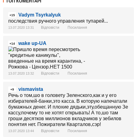
ТОП КОМЕНТАРІ
Vadym Tsyrkalyuk
+15
последствия ручного управления тупарей...
Відповісти
Посилання
13.07.2020 13:31
wake up-UA
+14
Відповісти
Посилання
13.07.2020 13:32
vismavista
+9
Речь о том,шо в головету Зеленского,как и у его
избирателей-банки,это касса. В которую напечатали
бумажных денег. И плохие дядьки,эту,обещанную Зе
кассу,почему то не хотят открывать! А то,шо там
гроши десятков миллионов вкладчиков у зебилов
понятия нет. Пожиратели Кварталов,сэр!
Відповісти
Посилання
13.07.2020 13:44