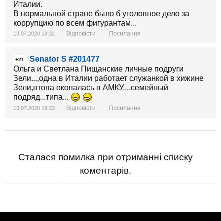
Италии.
В нормальной стране было б уголовное дело за
коррупцию по всем фигурантам...
Відповісти
Посилання
13.07.2020 18:32
Senator S #201477
+21
Ольга и Светлана Пищанские личные подруги
Зели...,одна в Италии работает служанкой в хижине
Зели,втопа окопалась в АМКУ....семейный
подряд...типа...
Відповісти
Посилання
13.07.2020 18:33
Сталася помилка при отриманні списку
коментарів.