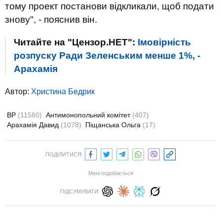
тому проект постанови відкликали, щоб подати
знову", - пояснив він.
Читайте на "Цензор.НЕТ":
Імовірність
розпуску Ради Зеленським менше 1%, -
Арахамія
Автор:
Христина Бедрик
ВР
(11560)
Антимонопольний комітет
(407)
Арахамія Давид
(1078)
Піщанська Ольга
(17)
ПОДІЛИТИСЯ:
Мені подобається
ПІДСУМУВАТИ: