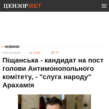
НОВИНИ
4 151
57
13.07.20 18:39
Піщанська - кандидат на пост
голови Антимонопольного
комітету, - "слуга народу"
Арахамія