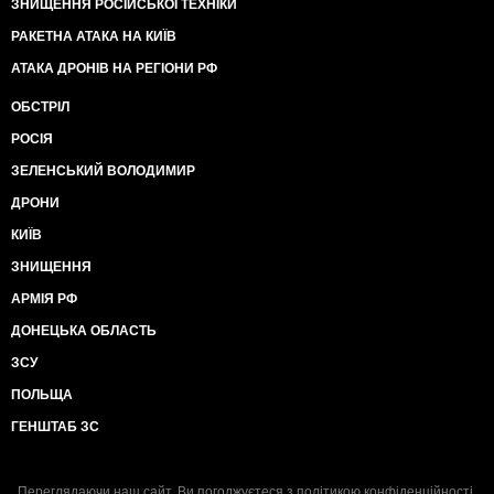
ЗНИЩЕННЯ РОСІЙСЬКОЇ ТЕХНІКИ
РАКЕТНА АТАКА НА КИЇВ
АТАКА ДРОНІВ НА РЕГІОНИ РФ
ОБСТРІЛ
РОСІЯ
ЗЕЛЕНСЬКИЙ ВОЛОДИМИР
ДРОНИ
КИЇВ
ЗНИЩЕННЯ
АРМІЯ РФ
ДОНЕЦЬКА ОБЛАСТЬ
ЗСУ
ПОЛЬЩА
ГЕНШТАБ ЗС
Переглядаючи наш сайт, Ви погоджуєтеся з
політикою конфіденційності
.