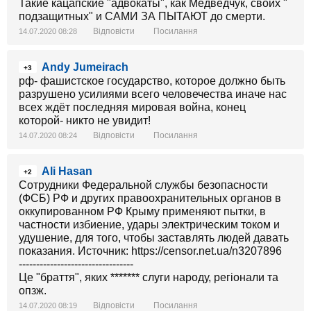
Такие кацапские "адвокаты", как Медведчук, своих "
подзащитных" и САМИ ЗА ПЫТАЮТ до смерти.
Відповісти
Посилання
14.07.2020 08:28
Andy Jumeirach
+3
рф- фашистское государство, которое должно быть
разрушено усилиями всего человечества иначе нас
всех ждёт последняя мировая война, конец
которой- никто не увидит!
Відповісти
Посилання
14.07.2020 08:24
Ali Hasan
+2
Сотрудники Федеральной службы безопасности
(ФСБ) РФ и других правоохранительных органов в
оккупированном РФ Крыму применяют пытки, в
частности избиение, удары электрическим током и
удушение, для того, чтобы заставлять людей давать
показания. Источник: https://censor.net.ua/n3207896
---------------------------------
Це "браття", яких ******* слуги народу, регіонали та
опзж.
Відповісти
Посилання
14.07.2020 08:19