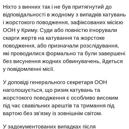
Ніхто з винних так і не був притягнутий до
відповідальності в жодному з випадків катувань
і жорстокого поводження, зафіксованих місією
ООН у Криму. Суди або повністю ігнорували
скарги жертв на катування та жорстоке
поводження, або призначали розслідування,
які проводилися формально та були завершені
без висунення жодних обвинувачень, йдеться
у повідомленні місії.
У доповіді генерального секретаря ООН
наголошується, що ризик катувань та
жорстокого поводження є особливо високим
під час свавільних арештів та тримання під
вартою без зв’язку із зовнішнім світом.
У задокументованих випадках після