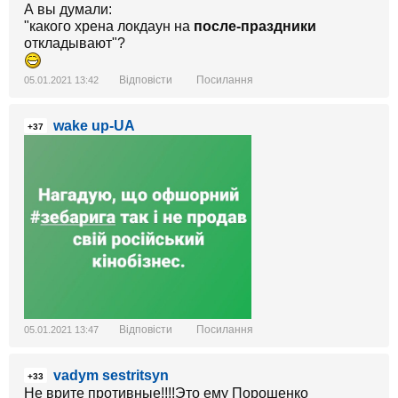
А вы думали:
"какого хрена локдаун на
после-праздники
откладывают"?
Відповісти
Посилання
05.01.2021 13:42
wake up-UA
+37
Відповісти
Посилання
05.01.2021 13:47
vadym sestritsyn
+33
Не врите противные!!!!Это ему Порошенко