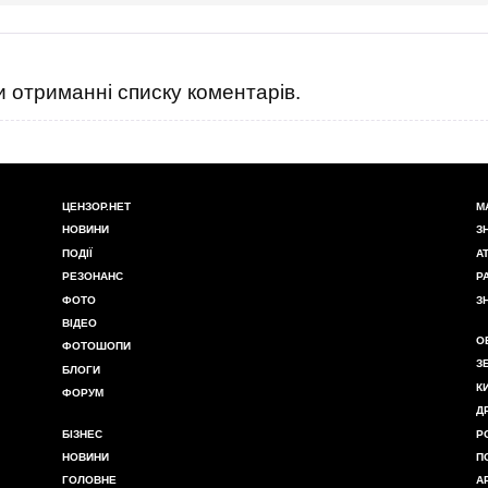
 отриманні списку коментарів.
ЦЕНЗОР.НЕТ
М
НОВИНИ
З
ПОДІЇ
А
РЕЗОНАНС
Р
ФОТО
З
ВІДЕО
О
ФОТОШОПИ
З
БЛОГИ
К
ФОРУМ
Д
БІЗНЕС
Р
НОВИНИ
П
ГОЛОВНЕ
А