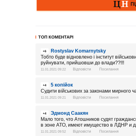
ТОП КОМЕНТАРІ
Rostyslav Komarnytsky
+6
Тобто буде відновлено і інститут військо
руйнувати, прийшовши до влади??!!!
Відповісти
Посилання
11.01.2021 09:22
5 копійок
+4
Судити військових за законами мирного ча
Відповісти
Посилання
11.01.2021 09:21
Эдмонд Саакян
+4
Мало того, что Атошников судят гражданск
в зоне АТО, имеют имущество в ЛДНР и да
Відповісти
Посилання
11.01.2021 09:52