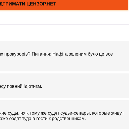
вих прокурорів? Питання: Нафіга зеленим було це все
су повний ідіотизм.
ие суды, их к тому же судят судьи-сепары, которые живут
же ездят туда в гости к родственникам.