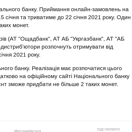
ального банку. Приймання онлайн-замовлень на
5 січня та триватиме до 22 січня 2021 року. Один
аких монет.
ів (АТ "Ощадбанк", АТ АБ "Укргазбанк", АТ "АБ
и-дистриб’ютори розпочнуть отримувати від
ічня 2021 року.
ного банку. Реалізація має розпочатися цього
атково на офіційному сайті Національного банку
ієнт зможе придбати не більше 2 таких монет.
ПІДСУМУВАТИ:
Мені подобається