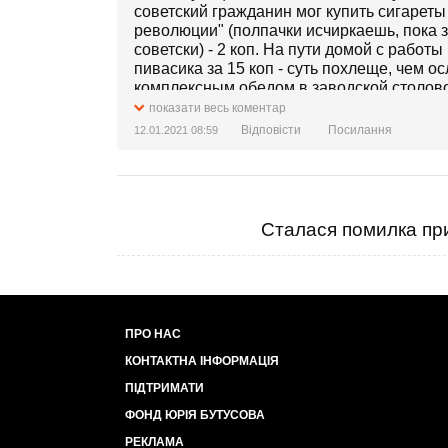
советский гражданин мог купить сигареты 
революции" (полпачки исчиркаешь, пока за
советски) - 2 коп. На пути домой с работ
пивасика за 15 коп - суть похлеще, чем о
комплексным обедом в заводской столово
какого-то мяса, второе - какая-то каша 
показати весь коментар
шо язву желудка, но и поставить на дыбы
Відповісти
Посилання
12.01.2021 08:59
кусок сала со шкурою забитого животного, 
после полоскания посуды... Пане любитель
Сталася помилка при
ПРО НАС
КОНТАКТНА ІНФОРМАЦІЯ
ПІДТРИМАТИ
ФОНД ЮРІЯ БУТУСОВА
РЕКЛАМА