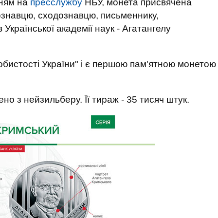
нням на
пресслужбу
НБУ, монета присвячена
вознавцю, сходознавцю, письменнику,
 Української академії наук - Агатангелу
обистості України" і є першою пам'ятною монетою
но з нейзильберу. Її тираж - 35 тисяч штук.