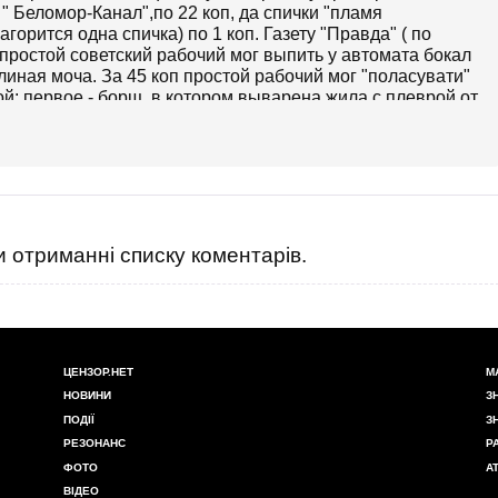
" Беломор-Канал",по 22 коп, да спички "пламя
горится одна спичка) по 1 коп. Газету "Правда" ( по
ы простой советский рабочий мог выпить у автомата бокал
слиная моча. За 45 коп простой рабочий мог "поласувати"
й: первое - борщ, в котором выварена жила с плеврой от
залитая меркаптанным жиром, который мог вызвать не то
 поджелудочную. А в том меркаптановом жиру , еще и
да со щтениой... На третье - компот. На вкус змывкы,
 совкоотстоя, смачного...
 отриманні списку коментарів.
ЦЕНЗОР.НЕТ
М
НОВИНИ
З
ПОДІЇ
З
РЕЗОНАНС
Р
ФОТО
А
ВІДЕО