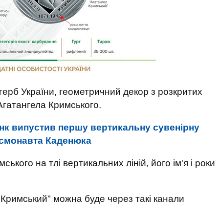
ерб України, геометричний декор з розкритих
а Агатангела Кримського.
нк випустив першу вертикальну сувенірну
осмонавта Каденюка
ського на тлі вертикальних ліній, його ім'я і роки
 Кримський" можна буде через такі канали