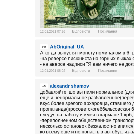
Відповісти
Посилання
12.01.2021 07:26
AbOriginal_UA
+11
А когда выпустят монету номиналом в 6 г
-на реверсе писюниста на горных лыжах
- на аверсе надписи "Я вам ничего не дол
Відповісти
Посилання
12.01.2021 08:02
alexandr shamov
+9
добавляйте, шо вы пили нормальное (для 
еще и ненормальное разбавленное(перебор
вкус более зрелого архаровца, ставшего до
пропаганда(просоветскогеббельсовская бр
следуя на работу и имея в кармане 1 крб
-переполненном общественном транспорте
несколько остановок безжалостно впился 
ко всему еще и не попасть в автобус, из-