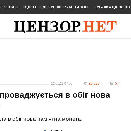
РЕЗОНАНС
ВІДЕО
БЛОГИ
ФОРУМ
БІЗНЕС
ПУБЛІКАЦІЇ
КОЛ
20 513
57
12.01.21 07:56
 впроваджується в обіг нова
О
йшла в обіг нова пам'ятна монета.