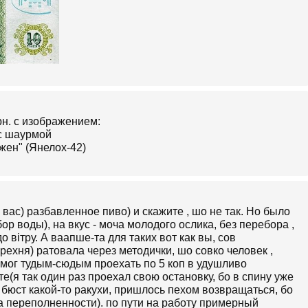
рн. с изображением:
 с шаурмой
жен" (Янелох-42)
вас) разбавленное пиво) и скажите , шо не так. Но было
 воды), на вкус - моча молодого ослика, без перебора ,
 вiтру. А ваапше-та для таких вот как вы, сов
ехня) ратовала через методички, шо совко человек ,
, мог тудым-сюдым проехать по 5 коп в удушливо
(я так один раз проехал свою остановку, бо в спину уже
бюст какой-то ракухи, пришлось пехом возвращаться, бо
за переполненности). по пути на работу примерный