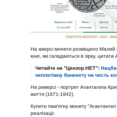
На аверсі монети розміщено Малий г
книг, які складаються в зірку, цитат
Читайте на "Цензор.НЕТ":
Нацба
неплатіжну банкноту на честь к
На реверсі - портрет Агантагела Крим
життя (1871-1942).
Купити пам'ятну монету "Агантангел
реалізації: