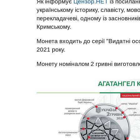
Як інформує
Цензор.НЕТ
із посила
українському історику, славісту, мо
перекладачеві, одному із засновників
Кримському.
Монета входить до серії "Видатні ос
2021 року.
Монету номіналом 2 гривні виготовле