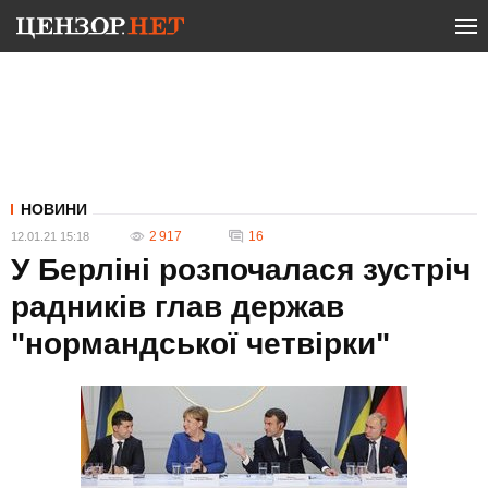
НОВИНИ
2 917
16
12.01.21 15:18
У Берліні розпочалася зустріч
радників глав держав
"нормандської четвірки"