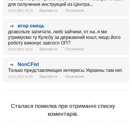
для получения инструкций из Центра...
Відповісти
Посилання
12.01.2021 15:13
игор ємець
+6
дозвольте запитати, любі зайчики, от на..я ми
утримуємо ту Кулєбу за державний кошт, якщо його
роботу виконує завгосп ОП?
Відповісти
Посилання
12.01.2021 15:12
NonCFist
+6
Только представляющих интересы Украины там нет.
Відповісти
Посилання
12.01.2021 15:25
Сталася помилка при отриманні списку
коментарів.