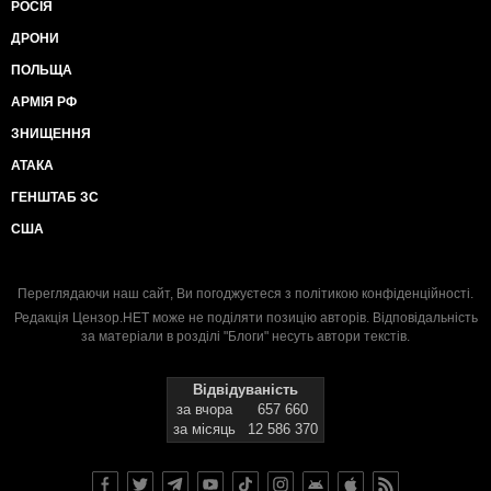
РОСІЯ
ДРОНИ
ПОЛЬЩА
АРМІЯ РФ
ЗНИЩЕННЯ
АТАКА
ГЕНШТАБ ЗС
США
Переглядаючи наш сайт, Ви погоджуєтеся з
політикою конфіденційності
.
Редакція Цензор.НЕТ може не поділяти позицію авторів. Відповідальність
за матеріали в розділі "Блоги" несуть автори текстів.
Відвідуваність
за вчора
657 660
за місяць
12 586 370