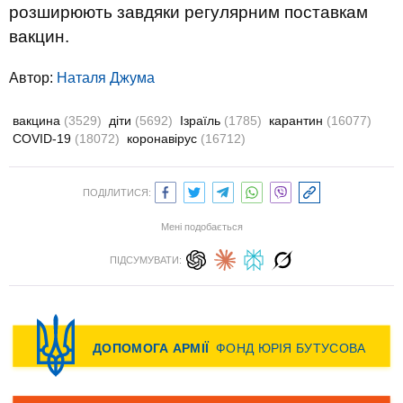
розширюють завдяки регулярним поставкам
вакцин.
Автор:
Наталя Джума
вакцина
(3529)
діти
(5692)
Ізраїль
(1785)
карантин
(16077)
COVID-19
(18072)
коронавірус
(16712)
ПОДІЛИТИСЯ:
Мені подобається
ПІДСУМУВАТИ: