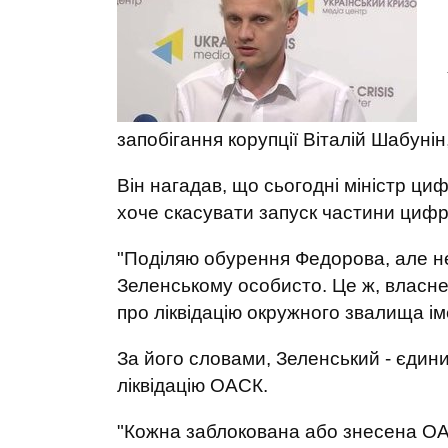
запобігання корупції Віталій Шабуні
Він нагадав, що сьогодні міністр ц
хоче скасувати запуск частини цифр
"Поділяю обурення Федорова, але не 
Зеленському особисто. Це ж, власне
про ліквідацію окружного звалища ім
За його словами, Зеленський - єдин
ліквідацію ОАСК.
"Кожна заблокована або знесена ОА