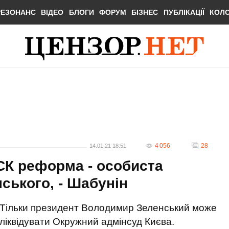
РЕЗОНАНС
ВІДЕО
БЛОГИ
ФОРУМ
БІЗНЕС
ПУБЛІКАЦІЇ
КОЛ
4 056
28
14.01.21 18:51
СК реформа - особиста
ського, - Шабунін
Тільки президент Володимир Зеленський може
ліквідувати Окружний адмінсуд Києва.