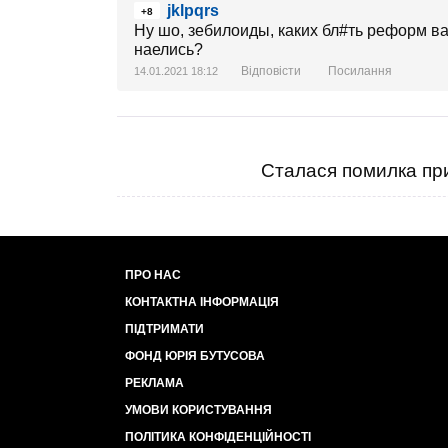
jklpqrs
+8
Ну шо, зебилоиды, каких бл#ть реформ в
наелись?
Відповісти
Посилання
14.01.2021 18:12
Сталася помилка при
ПРО НАС
КОНТАКТНА ІНФОРМАЦІЯ
ПІДТРИМАТИ
ФОНД ЮРІЯ БУТУСОВА
РЕКЛАМА
УМОВИ КОРИСТУВАННЯ
ПОЛІТИКА КОНФІДЕНЦІЙНОСТІ