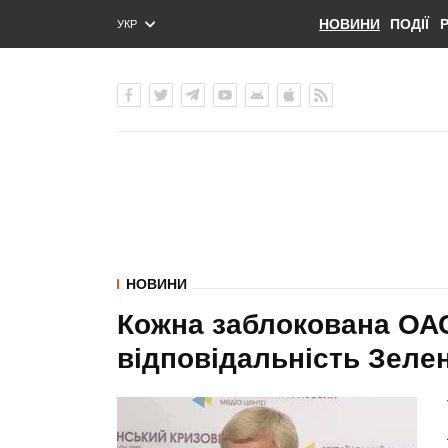
НОВИНИ
ПОДІЇ
УКР
ENG
РУС
НОВИНИ
Кожна заблокована ОА
відповідальність Зелен