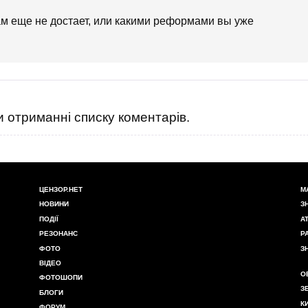
ам еще не достает, или какими реформами вы уже
 отриманні списку коментарів.
ЦЕНЗОР.НЕТ
М
НОВИНИ
З
ПОДІЇ
А
РЕЗОНАНС
Р
ФОТО
З
ВІДЕО
О
ФОТОШОПИ
З
БЛОГИ
К
ФОРУМ