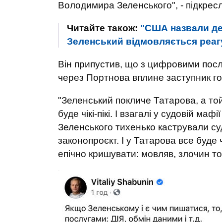
Володимира Зеленського", - підкрес
Читайте також:
"США назвали де
Зеленський відмовляється реагу
Він припустив, що з цифровими посл
через Портнова вплине заступник г
"Зеленський покличе Татарова, а то
буде чікі-пікі. І взагалі у судовій мафі
Зеленського тихенько кастрували с
законопроєкт. І у Татарова все буде 
епічно кришувати: мовляв, злочин то