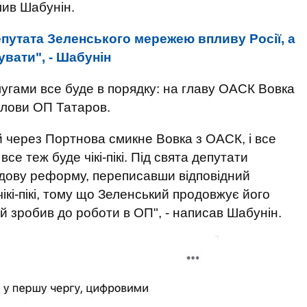
лив Шабунін.
путата Зеленського мережею впливу Росії, а
вати", - Шабунін
угами все буде в порядку: на главу ОАСК Вовка
олови ОП Татаров.
й через Портнова смикне Вовка з ОАСК, і все
ї все теж буде чікі-пікі. Під свята депутати
удову реформу, переписавши відповідний
чікі-пікі, тому що Зеленський продовжує його
й зробив до роботи в ОП", - написав Шабунін.