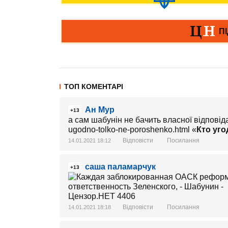
ТОП КОМЕНТАРІ
Ан Мур
+13
а сам шабунін не бачить власної відповідаль
ugodno-tolko-ne-poroshenko.html «
Кто уго
Відповісти
Посилання
14.01.2021 18:12
саша паламарчук
+13
Відповісти
Посилання
14.01.2021 18:18