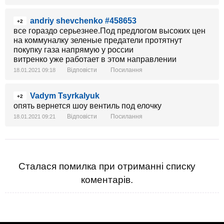
andriy shevchenko #458653
+2
все гораздо серьезнее.Под предлогом высоких цен
на коммуналку зеленые предатели протятнут
покупку газа напрямую у россии
витренко уже работает в этом направлении
Відповісти
Посилання
18.01.2021 09:18
Vadym Tsyrkalyuk
+2
опять вернется шоу вентиль под елочку
Відповісти
Посилання
18.01.2021 09:21
Сталася помилка при отриманні списку
коментарів.