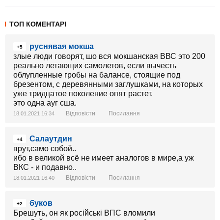
ТОП КОМЕНТАРІ
руснявая мокша
+5
злые люди говорят, шо вся мокшанская ВВС это 200
реально летающих самолетов, если вычесть
облупленные гробы на балансе, стоящие под
брезентом, с деревянными заглушками, на которых
уже тридцатое поколение опят растет.
это одна ауг сша.
Відповісти
Посилання
18.01.2021 16:34
Салаутдин
+4
врут,само собой..
ибо в великой всё не имеет аналогов в мире,а уж
ВКС - и подавно..
Відповісти
Посилання
18.01.2021 16:40
буков
+2
Брешуть, он як російські ВПС вломили