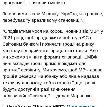
програми", - зазначив міністр.
За словами глави Мінфіну, Україна, як і раніше,
перебуває "у вразливому становищі".
"Сподіватимемося на хороші новини від МВФ у
2021 році, щоб продовжити роботу з ЄС і
Світовим банком і позичати гроші на ринку
капіталу під прийнятні процентні ставки. Але
ми хочемо змінити формат співпраці. ...МВФ
нині вкладає гроші прямо в бюджет для
протидії дефіциту. Ми хочемо, щоб МВФ давав
гроші в резерви Нацбанку або лише надавав
технічну допомогу, тобто гарантії, що гроші
будуть доступні в разі виникнення
надзвичайної ситуації", - додав Марченко.
Читайте на "Цензор.НЕТ":
Марченко не